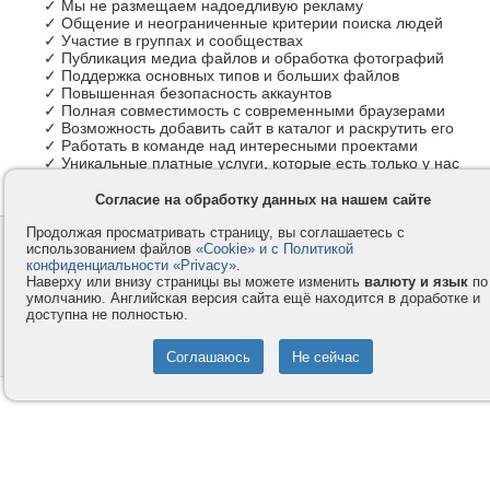
✓ Мы не размещаем надоедливую рекламу
✓ Общение и неограниченные критерии поиска людей
✓ Участие в группах и сообществах
✓ Публикация медиа файлов и обработка фотографий
✓ Поддержка основных типов и больших файлов
✓ Повышенная безопасность аккаунтов
✓ Полная совместимость с современными браузерами
✓ Возможность добавить сайт в каталог и раскрутить его
✓ Работать в команде над интересными проектами
✓ Уникальные платные услуги, которые есть только у нас
Согласие на обработку данных на нашем сайте
Продолжая просматривать страницу, вы соглашаетесь с
Контакты
Privacy и Cookie
использованием файлов
«Cookie» и с Политикой
Компания
Правила и условия
конфиденциальности «Privacy»
.
Наверху или внизу страницы вы можете изменить
валюту и язык
по
Услуги
Помощь
умолчанию. Английская версия сайта ещё находится в доработке и
доступна не полностью.
Как оплатить
Форумы
© 2008-2026
VMESTE.EU
- Все права защищены.