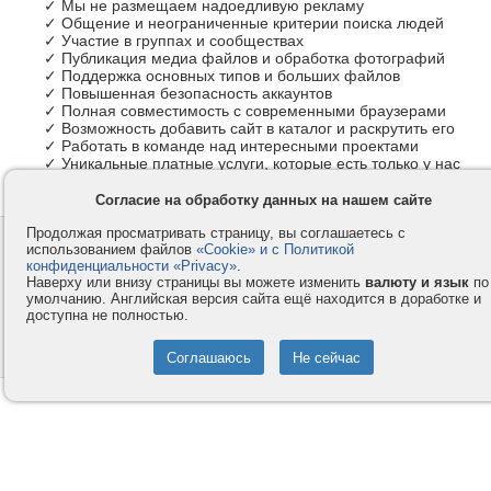
✓ Мы не размещаем надоедливую рекламу
✓ Общение и неограниченные критерии поиска людей
✓ Участие в группах и сообществах
✓ Публикация медиа файлов и обработка фотографий
✓ Поддержка основных типов и больших файлов
✓ Повышенная безопасность аккаунтов
✓ Полная совместимость с современными браузерами
✓ Возможность добавить сайт в каталог и раскрутить его
✓ Работать в команде над интересными проектами
✓ Уникальные платные услуги, которые есть только у нас
Согласие на обработку данных на нашем сайте
Продолжая просматривать страницу, вы соглашаетесь с
Контакты
Privacy и Cookie
использованием файлов
«Cookie» и с Политикой
Компания
Правила и условия
конфиденциальности «Privacy»
.
Наверху или внизу страницы вы можете изменить
валюту и язык
по
Услуги
Помощь
умолчанию. Английская версия сайта ещё находится в доработке и
доступна не полностью.
Как оплатить
Форумы
© 2008-2026
VMESTE.EU
- Все права защищены.