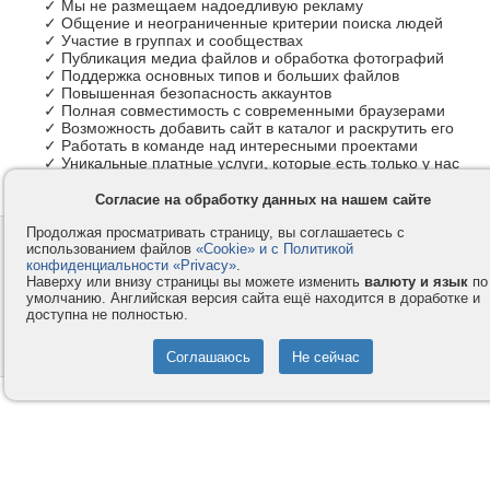
✓ Мы не размещаем надоедливую рекламу
✓ Общение и неограниченные критерии поиска людей
✓ Участие в группах и сообществах
✓ Публикация медиа файлов и обработка фотографий
✓ Поддержка основных типов и больших файлов
✓ Повышенная безопасность аккаунтов
✓ Полная совместимость с современными браузерами
✓ Возможность добавить сайт в каталог и раскрутить его
✓ Работать в команде над интересными проектами
✓ Уникальные платные услуги, которые есть только у нас
Согласие на обработку данных на нашем сайте
Продолжая просматривать страницу, вы соглашаетесь с
Контакты
Privacy и Cookie
использованием файлов
«Cookie» и с Политикой
Компания
Правила и условия
конфиденциальности «Privacy»
.
Наверху или внизу страницы вы можете изменить
валюту и язык
по
Услуги
Помощь
умолчанию. Английская версия сайта ещё находится в доработке и
доступна не полностью.
Как оплатить
Форумы
© 2008-2026
VMESTE.EU
- Все права защищены.