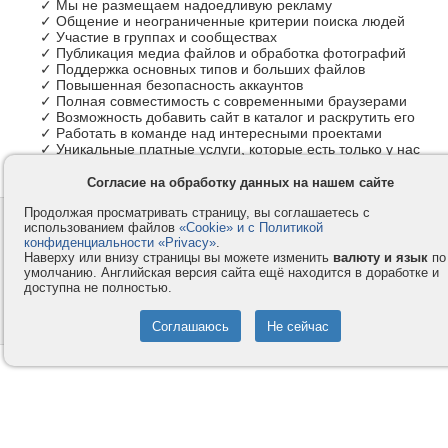
✓ Мы не размещаем надоедливую рекламу
✓ Общение и неограниченные критерии поиска людей
✓ Участие в группах и сообществах
✓ Публикация медиа файлов и обработка фотографий
✓ Поддержка основных типов и больших файлов
✓ Повышенная безопасность аккаунтов
✓ Полная совместимость с современными браузерами
✓ Возможность добавить сайт в каталог и раскрутить его
✓ Работать в команде над интересными проектами
✓ Уникальные платные услуги, которые есть только у нас
Согласие на обработку данных на нашем сайте
Продолжая просматривать страницу, вы соглашаетесь с
Контакты
Privacy и Cookie
использованием файлов
«Cookie» и с Политикой
Компания
Правила и условия
конфиденциальности «Privacy»
.
Наверху или внизу страницы вы можете изменить
валюту и язык
по
Услуги
Помощь
умолчанию. Английская версия сайта ещё находится в доработке и
доступна не полностью.
Как оплатить
Форумы
© 2008-2026
VMESTE.EU
- Все права защищены.