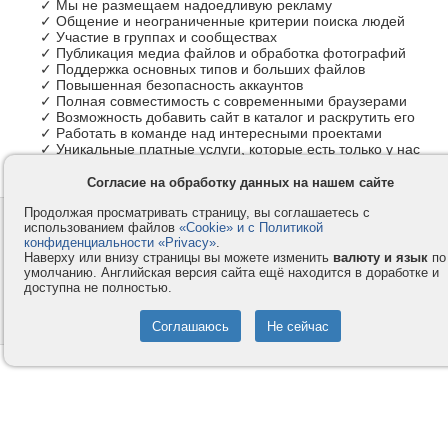
✓ Мы не размещаем надоедливую рекламу
✓ Общение и неограниченные критерии поиска людей
✓ Участие в группах и сообществах
✓ Публикация медиа файлов и обработка фотографий
✓ Поддержка основных типов и больших файлов
✓ Повышенная безопасность аккаунтов
✓ Полная совместимость с современными браузерами
✓ Возможность добавить сайт в каталог и раскрутить его
✓ Работать в команде над интересными проектами
✓ Уникальные платные услуги, которые есть только у нас
Согласие на обработку данных на нашем сайте
Продолжая просматривать страницу, вы соглашаетесь с
Контакты
Privacy и Cookie
использованием файлов
«Cookie» и с Политикой
Компания
Правила и условия
конфиденциальности «Privacy»
.
Наверху или внизу страницы вы можете изменить
валюту и язык
по
Услуги
Помощь
умолчанию. Английская версия сайта ещё находится в доработке и
доступна не полностью.
Как оплатить
Форумы
© 2008-2026
VMESTE.EU
- Все права защищены.