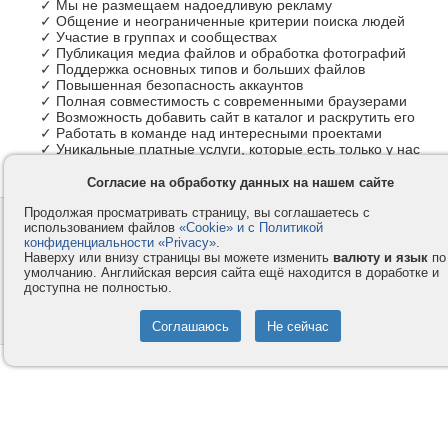
✓ Мы не размещаем надоедливую рекламу
✓ Общение и неограниченные критерии поиска людей
✓ Участие в группах и сообществах
✓ Публикация медиа файлов и обработка фотографий
✓ Поддержка основных типов и больших файлов
✓ Повышенная безопасность аккаунтов
✓ Полная совместимость с современными браузерами
✓ Возможность добавить сайт в каталог и раскрутить его
✓ Работать в команде над интересными проектами
✓ Уникальные платные услуги, которые есть только у нас
Согласие на обработку данных на нашем сайте
Продолжая просматривать страницу, вы соглашаетесь с
Контакты
Privacy и Cookie
использованием файлов
«Cookie» и с Политикой
Компания
Правила и условия
конфиденциальности «Privacy»
.
Наверху или внизу страницы вы можете изменить
валюту и язык
по
Услуги
Помощь
умолчанию. Английская версия сайта ещё находится в доработке и
доступна не полностью.
Как оплатить
Форумы
© 2008-2026
VMESTE.EU
- Все права защищены.