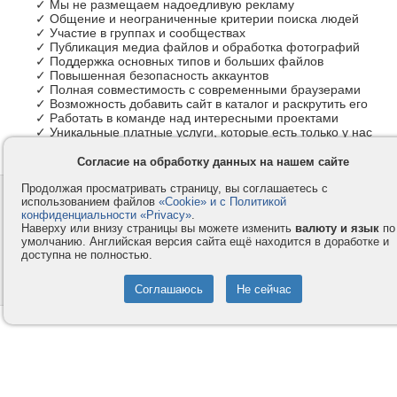
✓ Мы не размещаем надоедливую рекламу
✓ Общение и неограниченные критерии поиска людей
✓ Участие в группах и сообществах
✓ Публикация медиа файлов и обработка фотографий
✓ Поддержка основных типов и больших файлов
✓ Повышенная безопасность аккаунтов
✓ Полная совместимость с современными браузерами
✓ Возможность добавить сайт в каталог и раскрутить его
✓ Работать в команде над интересными проектами
✓ Уникальные платные услуги, которые есть только у нас
Согласие на обработку данных на нашем сайте
Продолжая просматривать страницу, вы соглашаетесь с
Контакты
Privacy и Cookie
использованием файлов
«Cookie» и с Политикой
Компания
Правила и условия
конфиденциальности «Privacy»
.
Наверху или внизу страницы вы можете изменить
валюту и язык
по
Услуги
Помощь
умолчанию. Английская версия сайта ещё находится в доработке и
доступна не полностью.
Как оплатить
Форумы
© 2008-2026
VMESTE.EU
- Все права защищены.