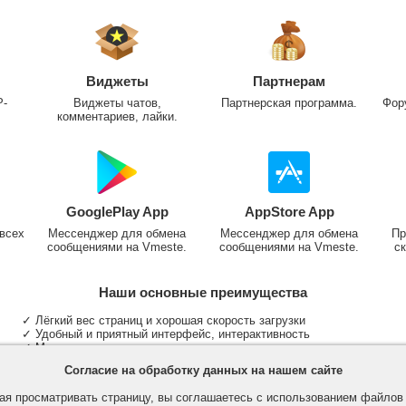
Виджеты
Партнерам
P-
Виджеты чатов,
Партнерская программа.
Фор
комментариев, лайки.
GooglePlay App
AppStore App
всех
Мессенджер для обмена
Мессенджер для обмена
Пр
сообщениями на Vmeste.
сообщениями на Vmeste.
ск
Наши основные преимущества
✓ Лёгкий вес страниц и хорошая скорость загрузки
✓ Удобный и приятный интерфейс, интерактивность
✓ Мы не размещаем надоедливую рекламу
✓ Общение и неограниченные критерии поиска людей
Согласие на обработку данных на нашем сайте
✓ Участие в группах и сообществах
✓ Публикация медиа файлов и обработка фотографий
я просматривать страницу, вы соглашаетесь с использованием файло
✓ Поддержка основных типов и больших файлов