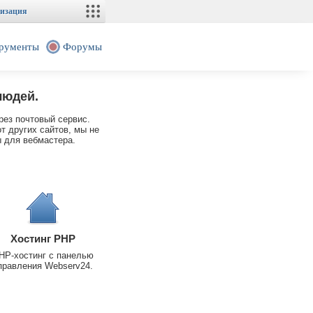
изация
рументы
Форумы
людей.
рез почтовый сервис.
т других сайтов, мы не
 для вебмастера.
Хостинг PHP
HP-хостинг с панелью
правления Webserv24.