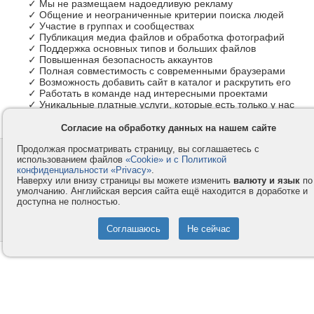
✓ Мы не размещаем надоедливую рекламу
✓ Общение и неограниченные критерии поиска людей
✓ Участие в группах и сообществах
✓ Публикация медиа файлов и обработка фотографий
✓ Поддержка основных типов и больших файлов
✓ Повышенная безопасность аккаунтов
✓ Полная совместимость с современными браузерами
✓ Возможность добавить сайт в каталог и раскрутить его
✓ Работать в команде над интересными проектами
✓ Уникальные платные услуги, которые есть только у нас
Согласие на обработку данных на нашем сайте
Продолжая просматривать страницу, вы соглашаетесь с
Контакты
Privacy и Cookie
использованием файлов
«Cookie» и с Политикой
Компания
Правила и условия
конфиденциальности «Privacy»
.
Наверху или внизу страницы вы можете изменить
валюту и язык
по
Услуги
Помощь
умолчанию. Английская версия сайта ещё находится в доработке и
доступна не полностью.
Как оплатить
Форумы
© 2008-2026
VMESTE.EU
- Все права защищены.