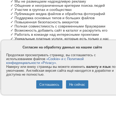
✓ Мы не размещаем надоедливую рекламу
✓ Общение и неограниченные критерии поиска людей
✓ Участие в группах и сообществах
✓ Публикация медиа файлов и обработка фотографий
✓ Поддержка основных типов и больших файлов
✓ Повышенная безопасность аккаунтов
✓ Полная совместимость с современными браузерами
✓ Возможность добавить сайт в каталог и раскрутить его
✓ Работать в команде над интересными проектами
✓ Уникальные платные услуги, которые есть только у нас
Согласие на обработку данных на нашем сайте
Продолжая просматривать страницу, вы соглашаетесь с
Контакты
Privacy и Cookie
использованием файлов
«Cookie» и с Политикой
Компания
Правила и условия
конфиденциальности «Privacy»
.
Наверху или внизу страницы вы можете изменить
валюту и язык
по
Услуги
Помощь
умолчанию. Английская версия сайта ещё находится в доработке и
доступна не полностью.
Как оплатить
Форумы
© 2008-2026
VMESTE.EU
- Все права защищены.