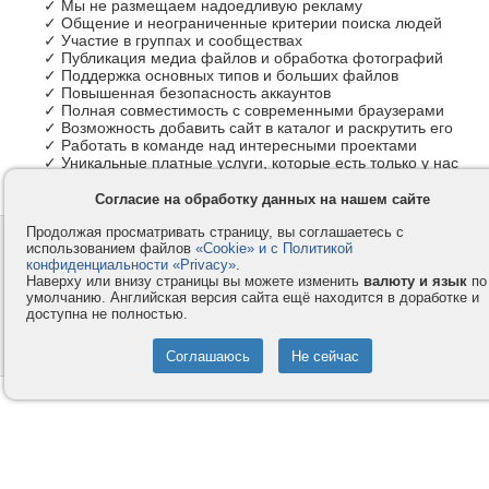
✓ Мы не размещаем надоедливую рекламу
✓ Общение и неограниченные критерии поиска людей
✓ Участие в группах и сообществах
✓ Публикация медиа файлов и обработка фотографий
✓ Поддержка основных типов и больших файлов
✓ Повышенная безопасность аккаунтов
✓ Полная совместимость с современными браузерами
✓ Возможность добавить сайт в каталог и раскрутить его
✓ Работать в команде над интересными проектами
✓ Уникальные платные услуги, которые есть только у нас
Согласие на обработку данных на нашем сайте
Продолжая просматривать страницу, вы соглашаетесь с
Контакты
Privacy и Cookie
использованием файлов
«Cookie» и с Политикой
Компания
Правила и условия
конфиденциальности «Privacy»
.
Наверху или внизу страницы вы можете изменить
валюту и язык
по
Услуги
Помощь
умолчанию. Английская версия сайта ещё находится в доработке и
доступна не полностью.
Как оплатить
Форумы
© 2008-2026
VMESTE.EU
- Все права защищены.