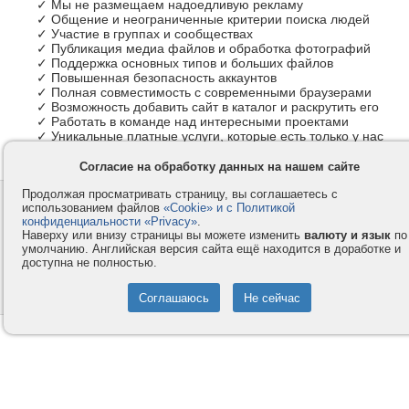
✓ Мы не размещаем надоедливую рекламу
✓ Общение и неограниченные критерии поиска людей
✓ Участие в группах и сообществах
✓ Публикация медиа файлов и обработка фотографий
✓ Поддержка основных типов и больших файлов
✓ Повышенная безопасность аккаунтов
✓ Полная совместимость с современными браузерами
✓ Возможность добавить сайт в каталог и раскрутить его
✓ Работать в команде над интересными проектами
✓ Уникальные платные услуги, которые есть только у нас
Согласие на обработку данных на нашем сайте
Продолжая просматривать страницу, вы соглашаетесь с
Контакты
Privacy и Cookie
использованием файлов
«Cookie» и с Политикой
Компания
Правила и условия
конфиденциальности «Privacy»
.
Наверху или внизу страницы вы можете изменить
валюту и язык
по
Услуги
Помощь
умолчанию. Английская версия сайта ещё находится в доработке и
доступна не полностью.
Как оплатить
Форумы
© 2008-2026
VMESTE.EU
- Все права защищены.