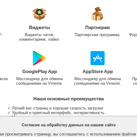
Виджеты
Партнерам
P-
Виджеты чатов,
Партнерская программа.
Фор
комментариев, лайки.
GooglePlay App
AppStore App
всех
Мессенджер для обмена
Мессенджер для обмена
Пр
сообщениями на Vmeste.
сообщениями на Vmeste.
ск
Наши основные преимущества
✓ Лёгкий вес страниц и хорошая скорость загрузки
✓ Удобный и приятный интерфейс, интерактивность
✓ Мы не размещаем надоедливую рекламу
✓ Общение и неограниченные критерии поиска людей
Согласие на обработку данных на нашем сайте
✓ Участие в группах и сообществах
✓ Публикация медиа файлов и обработка фотографий
я просматривать страницу, вы соглашаетесь с использованием файло
✓ Поддержка основных типов и больших файлов