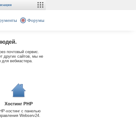
изация
рументы
Форумы
людей.
рез почтовый сервис.
т других сайтов, мы не
 для вебмастера.
Хостинг PHP
HP-хостинг с панелью
правления Webserv24.