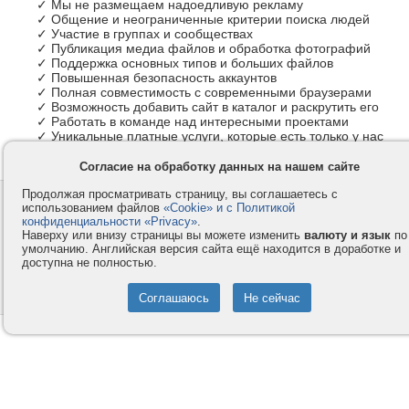
✓ Мы не размещаем надоедливую рекламу
✓ Общение и неограниченные критерии поиска людей
✓ Участие в группах и сообществах
✓ Публикация медиа файлов и обработка фотографий
✓ Поддержка основных типов и больших файлов
✓ Повышенная безопасность аккаунтов
✓ Полная совместимость с современными браузерами
✓ Возможность добавить сайт в каталог и раскрутить его
✓ Работать в команде над интересными проектами
✓ Уникальные платные услуги, которые есть только у нас
Согласие на обработку данных на нашем сайте
Продолжая просматривать страницу, вы соглашаетесь с
Контакты
Privacy и Cookie
использованием файлов
«Cookie» и с Политикой
Компания
Правила и условия
конфиденциальности «Privacy»
.
Наверху или внизу страницы вы можете изменить
валюту и язык
по
Услуги
Помощь
умолчанию. Английская версия сайта ещё находится в доработке и
доступна не полностью.
Как оплатить
Форумы
© 2008-2026
VMESTE.EU
- Все права защищены.