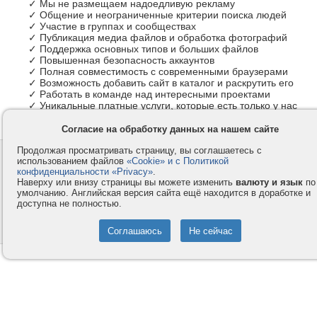
✓ Мы не размещаем надоедливую рекламу
✓ Общение и неограниченные критерии поиска людей
✓ Участие в группах и сообществах
✓ Публикация медиа файлов и обработка фотографий
✓ Поддержка основных типов и больших файлов
✓ Повышенная безопасность аккаунтов
✓ Полная совместимость с современными браузерами
✓ Возможность добавить сайт в каталог и раскрутить его
✓ Работать в команде над интересными проектами
✓ Уникальные платные услуги, которые есть только у нас
Согласие на обработку данных на нашем сайте
Продолжая просматривать страницу, вы соглашаетесь с
Контакты
Privacy и Cookie
использованием файлов
«Cookie» и с Политикой
Компания
Правила и условия
конфиденциальности «Privacy»
.
Наверху или внизу страницы вы можете изменить
валюту и язык
по
Услуги
Помощь
умолчанию. Английская версия сайта ещё находится в доработке и
доступна не полностью.
Как оплатить
Форумы
© 2008-2026
VMESTE.EU
- Все права защищены.