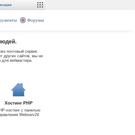
изация
рументы
Форумы
людей.
рез почтовый сервис.
т других сайтов, мы не
 для вебмастера.
Хостинг PHP
HP-хостинг с панелью
правления Webserv24.