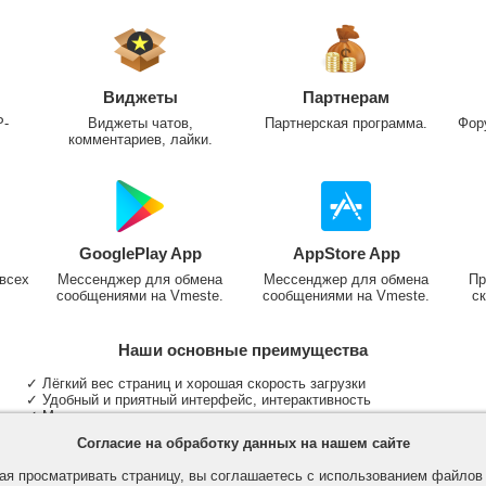
Виджеты
Партнерам
P-
Виджеты чатов,
Партнерская программа.
Фор
комментариев, лайки.
GooglePlay App
AppStore App
всех
Мессенджер для обмена
Мессенджер для обмена
Пр
сообщениями на Vmeste.
сообщениями на Vmeste.
ск
Наши основные преимущества
✓ Лёгкий вес страниц и хорошая скорость загрузки
✓ Удобный и приятный интерфейс, интерактивность
✓ Мы не размещаем надоедливую рекламу
✓ Общение и неограниченные критерии поиска людей
Согласие на обработку данных на нашем сайте
✓ Участие в группах и сообществах
✓ Публикация медиа файлов и обработка фотографий
я просматривать страницу, вы соглашаетесь с использованием файло
✓ Поддержка основных типов и больших файлов