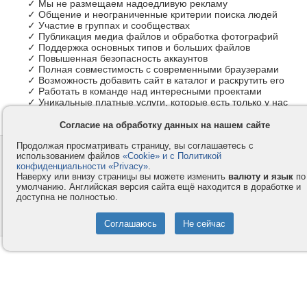
✓ Мы не размещаем надоедливую рекламу
✓ Общение и неограниченные критерии поиска людей
✓ Участие в группах и сообществах
✓ Публикация медиа файлов и обработка фотографий
✓ Поддержка основных типов и больших файлов
✓ Повышенная безопасность аккаунтов
✓ Полная совместимость с современными браузерами
✓ Возможность добавить сайт в каталог и раскрутить его
✓ Работать в команде над интересными проектами
✓ Уникальные платные услуги, которые есть только у нас
Согласие на обработку данных на нашем сайте
Продолжая просматривать страницу, вы соглашаетесь с
Контакты
Privacy и Cookie
использованием файлов
«Cookie» и с Политикой
Компания
Правила и условия
конфиденциальности «Privacy»
.
Наверху или внизу страницы вы можете изменить
валюту и язык
по
Услуги
Помощь
умолчанию. Английская версия сайта ещё находится в доработке и
доступна не полностью.
Как оплатить
Форумы
© 2008-2026
VMESTE.EU
- Все права защищены.