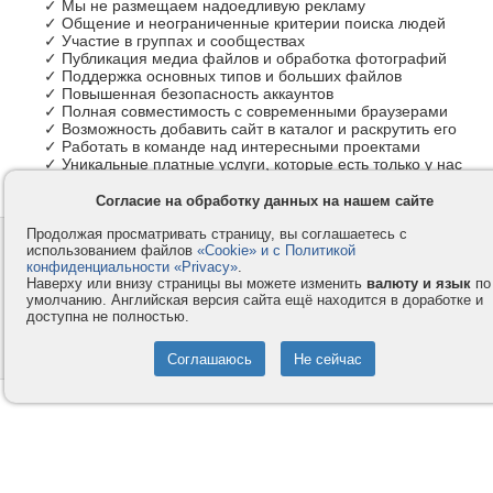
✓ Мы не размещаем надоедливую рекламу
✓ Общение и неограниченные критерии поиска людей
✓ Участие в группах и сообществах
✓ Публикация медиа файлов и обработка фотографий
✓ Поддержка основных типов и больших файлов
✓ Повышенная безопасность аккаунтов
✓ Полная совместимость с современными браузерами
✓ Возможность добавить сайт в каталог и раскрутить его
✓ Работать в команде над интересными проектами
✓ Уникальные платные услуги, которые есть только у нас
Согласие на обработку данных на нашем сайте
Продолжая просматривать страницу, вы соглашаетесь с
Контакты
Privacy и Cookie
использованием файлов
«Cookie» и с Политикой
Компания
Правила и условия
конфиденциальности «Privacy»
.
Наверху или внизу страницы вы можете изменить
валюту и язык
по
Услуги
Помощь
умолчанию. Английская версия сайта ещё находится в доработке и
доступна не полностью.
Как оплатить
Форумы
© 2008-2026
VMESTE.EU
- Все права защищены.