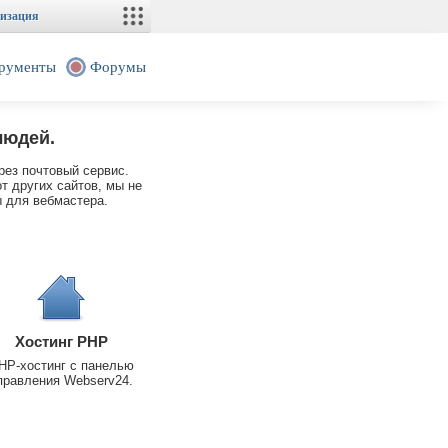
изация
рументы
Форумы
людей.
рез почтовый сервис.
т других сайтов, мы не
 для вебмастера.
Хостинг PHP
HP-хостинг с панелью
правления Webserv24.