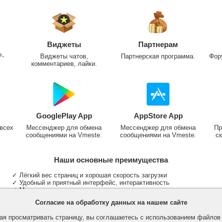
Виджеты
Партнерам
P-
Виджеты чатов,
Партнерская программа.
Фор
комментариев, лайки.
GooglePlay App
AppStore App
всех
Мессенджер для обмена
Мессенджер для обмена
Пр
сообщениями на Vmeste.
сообщениями на Vmeste.
ск
Наши основные преимущества
✓ Лёгкий вес страниц и хорошая скорость загрузки
✓ Удобный и приятный интерфейс, интерактивность
✓ Мы не размещаем надоедливую рекламу
✓ Общение и неограниченные критерии поиска людей
Согласие на обработку данных на нашем сайте
✓ Участие в группах и сообществах
✓ Публикация медиа файлов и обработка фотографий
я просматривать страницу, вы соглашаетесь с использованием файло
✓ Поддержка основных типов и больших файлов