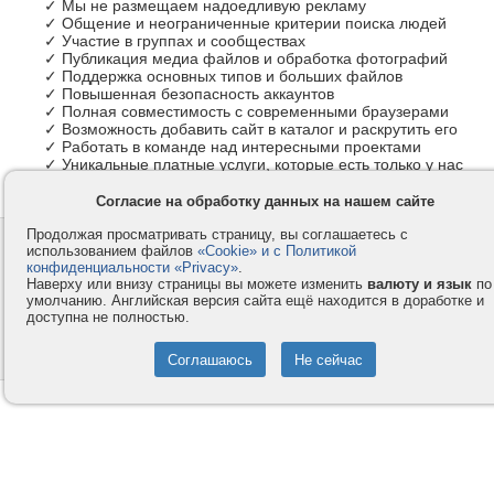
✓ Мы не размещаем надоедливую рекламу
✓ Общение и неограниченные критерии поиска людей
✓ Участие в группах и сообществах
✓ Публикация медиа файлов и обработка фотографий
✓ Поддержка основных типов и больших файлов
✓ Повышенная безопасность аккаунтов
✓ Полная совместимость с современными браузерами
✓ Возможность добавить сайт в каталог и раскрутить его
✓ Работать в команде над интересными проектами
✓ Уникальные платные услуги, которые есть только у нас
Согласие на обработку данных на нашем сайте
Продолжая просматривать страницу, вы соглашаетесь с
Контакты
Privacy и Cookie
использованием файлов
«Cookie» и с Политикой
Компания
Правила и условия
конфиденциальности «Privacy»
.
Наверху или внизу страницы вы можете изменить
валюту и язык
по
Услуги
Помощь
умолчанию. Английская версия сайта ещё находится в доработке и
доступна не полностью.
Как оплатить
Форумы
© 2008-2026
VMESTE.EU
- Все права защищены.