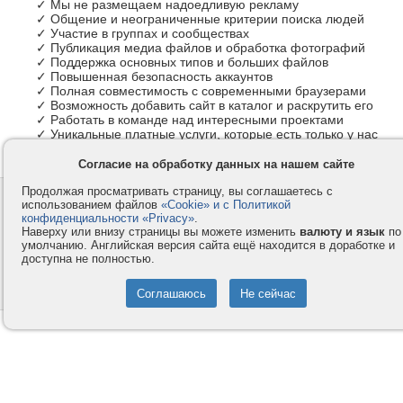
✓ Мы не размещаем надоедливую рекламу
✓ Общение и неограниченные критерии поиска людей
✓ Участие в группах и сообществах
✓ Публикация медиа файлов и обработка фотографий
✓ Поддержка основных типов и больших файлов
✓ Повышенная безопасность аккаунтов
✓ Полная совместимость с современными браузерами
✓ Возможность добавить сайт в каталог и раскрутить его
✓ Работать в команде над интересными проектами
✓ Уникальные платные услуги, которые есть только у нас
Согласие на обработку данных на нашем сайте
Продолжая просматривать страницу, вы соглашаетесь с
Контакты
Privacy и Cookie
использованием файлов
«Cookie» и с Политикой
Компания
Правила и условия
конфиденциальности «Privacy»
.
Наверху или внизу страницы вы можете изменить
валюту и язык
по
Услуги
Помощь
умолчанию. Английская версия сайта ещё находится в доработке и
доступна не полностью.
Как оплатить
Форумы
© 2008-2026
VMESTE.EU
- Все права защищены.