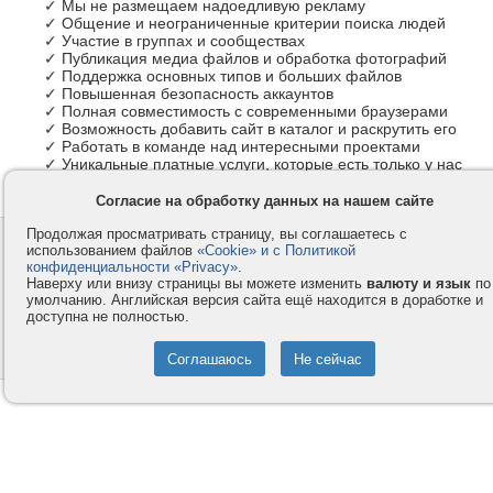
✓ Мы не размещаем надоедливую рекламу
✓ Общение и неограниченные критерии поиска людей
✓ Участие в группах и сообществах
✓ Публикация медиа файлов и обработка фотографий
✓ Поддержка основных типов и больших файлов
✓ Повышенная безопасность аккаунтов
✓ Полная совместимость с современными браузерами
✓ Возможность добавить сайт в каталог и раскрутить его
✓ Работать в команде над интересными проектами
✓ Уникальные платные услуги, которые есть только у нас
Согласие на обработку данных на нашем сайте
Продолжая просматривать страницу, вы соглашаетесь с
Контакты
Privacy и Cookie
использованием файлов
«Cookie» и с Политикой
Компания
Правила и условия
конфиденциальности «Privacy»
.
Наверху или внизу страницы вы можете изменить
валюту и язык
по
Услуги
Помощь
умолчанию. Английская версия сайта ещё находится в доработке и
доступна не полностью.
Как оплатить
Форумы
© 2008-2026
VMESTE.EU
- Все права защищены.