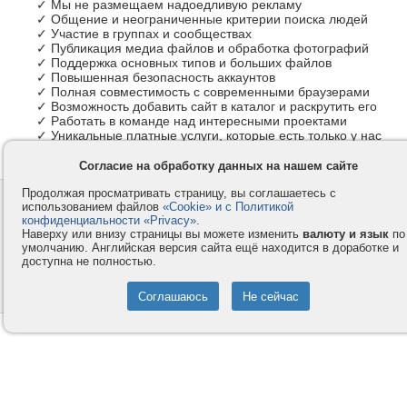
✓ Мы не размещаем надоедливую рекламу
✓ Общение и неограниченные критерии поиска людей
✓ Участие в группах и сообществах
✓ Публикация медиа файлов и обработка фотографий
✓ Поддержка основных типов и больших файлов
✓ Повышенная безопасность аккаунтов
✓ Полная совместимость с современными браузерами
✓ Возможность добавить сайт в каталог и раскрутить его
✓ Работать в команде над интересными проектами
✓ Уникальные платные услуги, которые есть только у нас
Согласие на обработку данных на нашем сайте
Продолжая просматривать страницу, вы соглашаетесь с
Контакты
Privacy и Cookie
использованием файлов
«Cookie» и с Политикой
Компания
Правила и условия
конфиденциальности «Privacy»
.
Наверху или внизу страницы вы можете изменить
валюту и язык
по
Услуги
Помощь
умолчанию. Английская версия сайта ещё находится в доработке и
доступна не полностью.
Как оплатить
Форумы
© 2008-2026
VMESTE.EU
- Все права защищены.