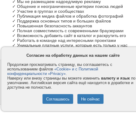
✓ Мы не размещаем надоедливую рекламу
✓ Общение и неограниченные критерии поиска людей
✓ Участие в группах и сообществах
✓ Публикация медиа файлов и обработка фотографий
✓ Поддержка основных типов и больших файлов
✓ Повышенная безопасность аккаунтов
✓ Полная совместимость с современными браузерами
✓ Возможность добавить сайт в каталог и раскрутить его
✓ Работать в команде над интересными проектами
✓ Уникальные платные услуги, которые есть только у нас
Согласие на обработку данных на нашем сайте
Продолжая просматривать страницу, вы соглашаетесь с
Контакты
Privacy и Cookie
использованием файлов
«Cookie» и с Политикой
Компания
Правила и условия
конфиденциальности «Privacy»
.
Наверху или внизу страницы вы можете изменить
валюту и язык
по
Услуги
Помощь
умолчанию. Английская версия сайта ещё находится в доработке и
доступна не полностью.
Как оплатить
Форумы
© 2008-2026
VMESTE.EU
- Все права защищены.