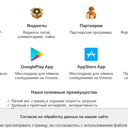
Виджеты
Партнерам
P-
Виджеты чатов,
Партнерская программа.
Фор
комментариев, лайки.
GooglePlay App
AppStore App
всех
Мессенджер для обмена
Мессенджер для обмена
Пр
сообщениями на Vmeste.
сообщениями на Vmeste.
ск
Наши основные преимущества
✓ Лёгкий вес страниц и хорошая скорость загрузки
✓ Удобный и приятный интерфейс, интерактивность
✓ Мы не размещаем надоедливую рекламу
✓ Общение и неограниченные критерии поиска людей
Согласие на обработку данных на нашем сайте
✓ Участие в группах и сообществах
✓ Публикация медиа файлов и обработка фотографий
я просматривать страницу, вы соглашаетесь с использованием файло
✓ Поддержка основных типов и больших файлов