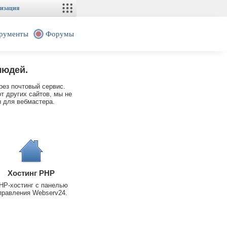
изация
рументы
Форумы
людей.
рез почтовый сервис.
т других сайтов, мы не
 для вебмастера.
Хостинг PHP
HP-хостинг с панелью
правления Webserv24.