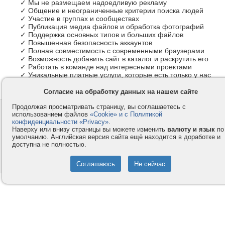
✓ Мы не размещаем надоедливую рекламу
✓ Общение и неограниченные критерии поиска людей
✓ Участие в группах и сообществах
✓ Публикация медиа файлов и обработка фотографий
✓ Поддержка основных типов и больших файлов
✓ Повышенная безопасность аккаунтов
✓ Полная совместимость с современными браузерами
✓ Возможность добавить сайт в каталог и раскрутить его
✓ Работать в команде над интересными проектами
✓ Уникальные платные услуги, которые есть только у нас
Согласие на обработку данных на нашем сайте
Продолжая просматривать страницу, вы соглашаетесь с
Контакты
Privacy и Cookie
использованием файлов
«Cookie» и с Политикой
Компания
Правила и условия
конфиденциальности «Privacy»
.
Наверху или внизу страницы вы можете изменить
валюту и язык
по
Услуги
Помощь
умолчанию. Английская версия сайта ещё находится в доработке и
доступна не полностью.
Как оплатить
Форумы
© 2008-2026
VMESTE.EU
- Все права защищены.