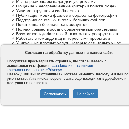
✓ Мы не размещаем надоедливую рекламу
✓ Общение и неограниченные критерии поиска людей
✓ Участие в группах и сообществах
✓ Публикация медиа файлов и обработка фотографий
✓ Поддержка основных типов и больших файлов
✓ Повышенная безопасность аккаунтов
✓ Полная совместимость с современными браузерами
✓ Возможность добавить сайт в каталог и раскрутить его
✓ Работать в команде над интересными проектами
✓ Уникальные платные услуги, которые есть только у нас
Согласие на обработку данных на нашем сайте
Продолжая просматривать страницу, вы соглашаетесь с
Контакты
Privacy и Cookie
использованием файлов
«Cookie» и с Политикой
Компания
Правила и условия
конфиденциальности «Privacy»
.
Наверху или внизу страницы вы можете изменить
валюту и язык
по
Услуги
Помощь
умолчанию. Английская версия сайта ещё находится в доработке и
доступна не полностью.
Как оплатить
Форумы
© 2008-2026
VMESTE.EU
- Все права защищены.