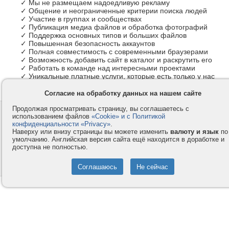
✓ Мы не размещаем надоедливую рекламу
✓ Общение и неограниченные критерии поиска людей
✓ Участие в группах и сообществах
✓ Публикация медиа файлов и обработка фотографий
✓ Поддержка основных типов и больших файлов
✓ Повышенная безопасность аккаунтов
✓ Полная совместимость с современными браузерами
✓ Возможность добавить сайт в каталог и раскрутить его
✓ Работать в команде над интересными проектами
✓ Уникальные платные услуги, которые есть только у нас
Согласие на обработку данных на нашем сайте
Продолжая просматривать страницу, вы соглашаетесь с
Контакты
Privacy и Cookie
использованием файлов
«Cookie» и с Политикой
Компания
Правила и условия
конфиденциальности «Privacy»
.
Наверху или внизу страницы вы можете изменить
валюту и язык
по
Услуги
Помощь
умолчанию. Английская версия сайта ещё находится в доработке и
доступна не полностью.
Как оплатить
Форумы
© 2008-2026
VMESTE.EU
- Все права защищены.