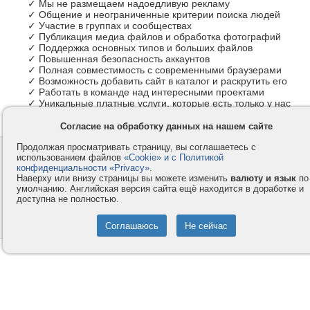
✓ Мы не размещаем надоедливую рекламу
✓ Общение и неограниченные критерии поиска людей
✓ Участие в группах и сообществах
✓ Публикация медиа файлов и обработка фотографий
✓ Поддержка основных типов и больших файлов
✓ Повышенная безопасность аккаунтов
✓ Полная совместимость с современными браузерами
✓ Возможность добавить сайт в каталог и раскрутить его
✓ Работать в команде над интересными проектами
✓ Уникальные платные услуги, которые есть только у нас
Согласие на обработку данных на нашем сайте
Продолжая просматривать страницу, вы соглашаетесь с
Контакты
Privacy и Cookie
использованием файлов
«Cookie» и с Политикой
Компания
Правила и условия
конфиденциальности «Privacy»
.
Наверху или внизу страницы вы можете изменить
валюту и язык
по
Услуги
Помощь
умолчанию. Английская версия сайта ещё находится в доработке и
доступна не полностью.
Как оплатить
Форумы
© 2008-2026
VMESTE.EU
- Все права защищены.