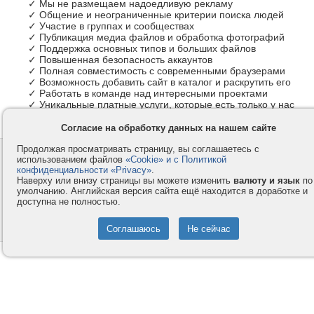
✓ Мы не размещаем надоедливую рекламу
✓ Общение и неограниченные критерии поиска людей
✓ Участие в группах и сообществах
✓ Публикация медиа файлов и обработка фотографий
✓ Поддержка основных типов и больших файлов
✓ Повышенная безопасность аккаунтов
✓ Полная совместимость с современными браузерами
✓ Возможность добавить сайт в каталог и раскрутить его
✓ Работать в команде над интересными проектами
✓ Уникальные платные услуги, которые есть только у нас
Согласие на обработку данных на нашем сайте
Продолжая просматривать страницу, вы соглашаетесь с
Контакты
Privacy и Cookie
использованием файлов
«Cookie» и с Политикой
Компания
Правила и условия
конфиденциальности «Privacy»
.
Наверху или внизу страницы вы можете изменить
валюту и язык
по
Услуги
Помощь
умолчанию. Английская версия сайта ещё находится в доработке и
доступна не полностью.
Как оплатить
Форумы
© 2008-2026
VMESTE.EU
- Все права защищены.