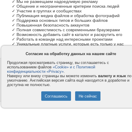
✓ Мы не размещаем надоедливую рекламу
✓ Общение и неограниченные критерии поиска людей
✓ Участие в группах и сообществах
✓ Публикация медиа файлов и обработка фотографий
✓ Поддержка основных типов и больших файлов
✓ Повышенная безопасность аккаунтов
✓ Полная совместимость с современными браузерами
✓ Возможность добавить сайт в каталог и раскрутить его
✓ Работать в команде над интересными проектами
✓ Уникальные платные услуги, которые есть только у нас
Согласие на обработку данных на нашем сайте
Продолжая просматривать страницу, вы соглашаетесь с
Контакты
Privacy и Cookie
использованием файлов
«Cookie» и с Политикой
Компания
Правила и условия
конфиденциальности «Privacy»
.
Наверху или внизу страницы вы можете изменить
валюту и язык
по
Услуги
Помощь
умолчанию. Английская версия сайта ещё находится в доработке и
доступна не полностью.
Как оплатить
Форумы
© 2008-2026
VMESTE.EU
- Все права защищены.