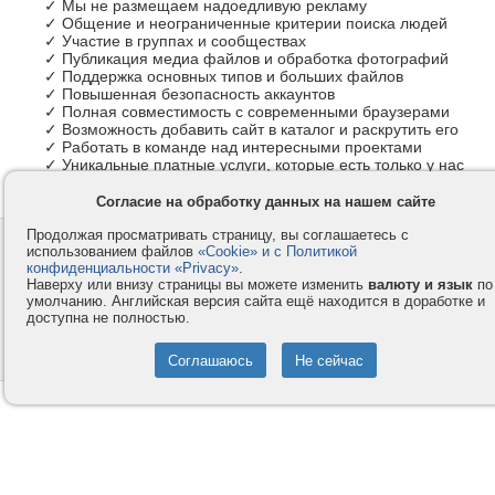
✓ Мы не размещаем надоедливую рекламу
✓ Общение и неограниченные критерии поиска людей
✓ Участие в группах и сообществах
✓ Публикация медиа файлов и обработка фотографий
✓ Поддержка основных типов и больших файлов
✓ Повышенная безопасность аккаунтов
✓ Полная совместимость с современными браузерами
✓ Возможность добавить сайт в каталог и раскрутить его
✓ Работать в команде над интересными проектами
✓ Уникальные платные услуги, которые есть только у нас
Согласие на обработку данных на нашем сайте
Продолжая просматривать страницу, вы соглашаетесь с
Контакты
Privacy и Cookie
использованием файлов
«Cookie» и с Политикой
Компания
Правила и условия
конфиденциальности «Privacy»
.
Наверху или внизу страницы вы можете изменить
валюту и язык
по
Услуги
Помощь
умолчанию. Английская версия сайта ещё находится в доработке и
доступна не полностью.
Как оплатить
Форумы
© 2008-2026
VMESTE.EU
- Все права защищены.