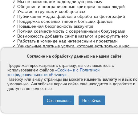
✓ Мы не размещаем надоедливую рекламу
✓ Общение и неограниченные критерии поиска людей
✓ Участие в группах и сообществах
✓ Публикация медиа файлов и обработка фотографий
✓ Поддержка основных типов и больших файлов
✓ Повышенная безопасность аккаунтов
✓ Полная совместимость с современными браузерами
✓ Возможность добавить сайт в каталог и раскрутить его
✓ Работать в команде над интересными проектами
✓ Уникальные платные услуги, которые есть только у нас
Согласие на обработку данных на нашем сайте
Продолжая просматривать страницу, вы соглашаетесь с
Контакты
Privacy и Cookie
использованием файлов
«Cookie» и с Политикой
Компания
Правила и условия
конфиденциальности «Privacy»
.
Наверху или внизу страницы вы можете изменить
валюту и язык
по
Услуги
Помощь
умолчанию. Английская версия сайта ещё находится в доработке и
доступна не полностью.
Как оплатить
Форумы
© 2008-2026
VMESTE.EU
- Все права защищены.