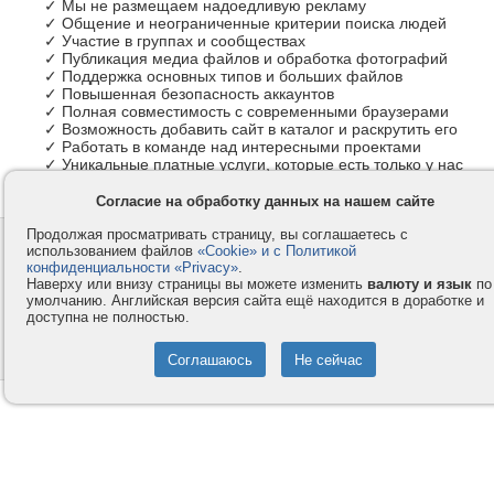
✓ Мы не размещаем надоедливую рекламу
✓ Общение и неограниченные критерии поиска людей
✓ Участие в группах и сообществах
✓ Публикация медиа файлов и обработка фотографий
✓ Поддержка основных типов и больших файлов
✓ Повышенная безопасность аккаунтов
✓ Полная совместимость с современными браузерами
✓ Возможность добавить сайт в каталог и раскрутить его
✓ Работать в команде над интересными проектами
✓ Уникальные платные услуги, которые есть только у нас
Согласие на обработку данных на нашем сайте
Продолжая просматривать страницу, вы соглашаетесь с
Контакты
Privacy и Cookie
использованием файлов
«Cookie» и с Политикой
Компания
Правила и условия
конфиденциальности «Privacy»
.
Наверху или внизу страницы вы можете изменить
валюту и язык
по
Услуги
Помощь
умолчанию. Английская версия сайта ещё находится в доработке и
доступна не полностью.
Как оплатить
Форумы
© 2008-2026
VMESTE.EU
- Все права защищены.