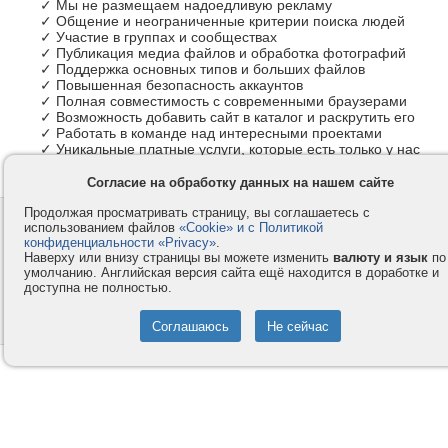
✓ Мы не размещаем надоедливую рекламу
✓ Общение и неограниченные критерии поиска людей
✓ Участие в группах и сообществах
✓ Публикация медиа файлов и обработка фотографий
✓ Поддержка основных типов и больших файлов
✓ Повышенная безопасность аккаунтов
✓ Полная совместимость с современными браузерами
✓ Возможность добавить сайт в каталог и раскрутить его
✓ Работать в команде над интересными проектами
✓ Уникальные платные услуги, которые есть только у нас
Согласие на обработку данных на нашем сайте
Продолжая просматривать страницу, вы соглашаетесь с
Контакты
Privacy и Cookie
использованием файлов
«Cookie» и с Политикой
Компания
Правила и условия
конфиденциальности «Privacy»
.
Наверху или внизу страницы вы можете изменить
валюту и язык
по
Услуги
Помощь
умолчанию. Английская версия сайта ещё находится в доработке и
доступна не полностью.
Как оплатить
Форумы
© 2008-2026
VMESTE.EU
- Все права защищены.