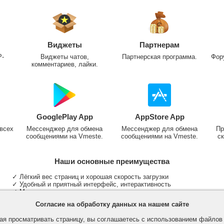
Виджеты
Партнерам
P-
Виджеты чатов,
Партнерская программа.
Фор
комментариев, лайки.
GooglePlay App
AppStore App
всех
Мессенджер для обмена
Мессенджер для обмена
Пр
сообщениями на Vmeste.
сообщениями на Vmeste.
ск
Наши основные преимущества
✓ Лёгкий вес страниц и хорошая скорость загрузки
✓ Удобный и приятный интерфейс, интерактивность
✓ Мы не размещаем надоедливую рекламу
✓ Общение и неограниченные критерии поиска людей
Согласие на обработку данных на нашем сайте
✓ Участие в группах и сообществах
✓ Публикация медиа файлов и обработка фотографий
я просматривать страницу, вы соглашаетесь с использованием файло
✓ Поддержка основных типов и больших файлов