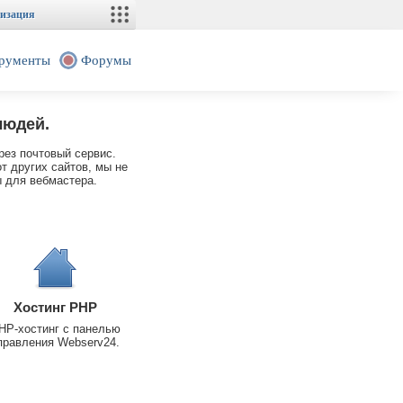
изация
рументы
Форумы
людей.
рез почтовый сервис.
т других сайтов, мы не
 для вебмастера.
Хостинг PHP
HP-хостинг с панелью
правления Webserv24.