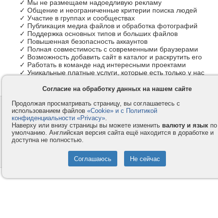
✓ Мы не размещаем надоедливую рекламу
✓ Общение и неограниченные критерии поиска людей
✓ Участие в группах и сообществах
✓ Публикация медиа файлов и обработка фотографий
✓ Поддержка основных типов и больших файлов
✓ Повышенная безопасность аккаунтов
✓ Полная совместимость с современными браузерами
✓ Возможность добавить сайт в каталог и раскрутить его
✓ Работать в команде над интересными проектами
✓ Уникальные платные услуги, которые есть только у нас
Согласие на обработку данных на нашем сайте
Продолжая просматривать страницу, вы соглашаетесь с
Контакты
Privacy и Cookie
использованием файлов
«Cookie» и с Политикой
Компания
Правила и условия
конфиденциальности «Privacy»
.
Наверху или внизу страницы вы можете изменить
валюту и язык
по
Услуги
Помощь
умолчанию. Английская версия сайта ещё находится в доработке и
доступна не полностью.
Как оплатить
Форумы
© 2008-2026
VMESTE.EU
- Все права защищены.