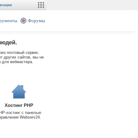
изация
рументы
Форумы
людей.
рез почтовый сервис.
т других сайтов, мы не
 для вебмастера.
Хостинг PHP
HP-хостинг с панелью
правления Webserv24.