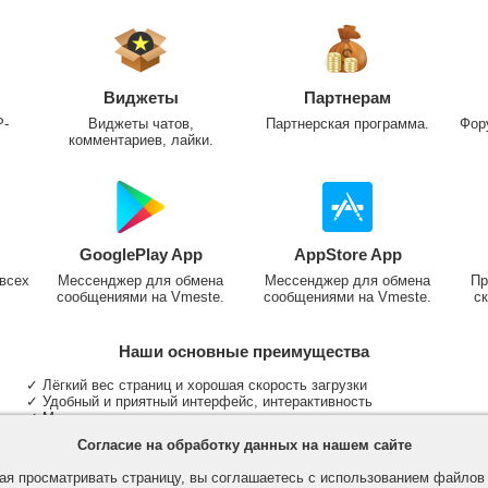
Виджеты
Партнерам
P-
Виджеты чатов,
Партнерская программа.
Фор
комментариев, лайки.
GooglePlay App
AppStore App
всех
Мессенджер для обмена
Мессенджер для обмена
Пр
сообщениями на Vmeste.
сообщениями на Vmeste.
ск
Наши основные преимущества
✓ Лёгкий вес страниц и хорошая скорость загрузки
✓ Удобный и приятный интерфейс, интерактивность
✓ Мы не размещаем надоедливую рекламу
✓ Общение и неограниченные критерии поиска людей
Согласие на обработку данных на нашем сайте
✓ Участие в группах и сообществах
✓ Публикация медиа файлов и обработка фотографий
я просматривать страницу, вы соглашаетесь с использованием файло
✓ Поддержка основных типов и больших файлов