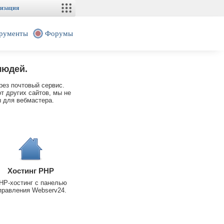
изация
рументы
Форумы
людей.
рез почтовый сервис.
т других сайтов, мы не
 для вебмастера.
Хостинг PHP
HP-хостинг с панелью
правления Webserv24.