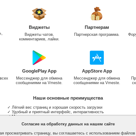
Виджеты
Партнерам
P-
Виджеты чатов,
Партнерская программа.
Фор
комментариев, лайки.
GooglePlay App
AppStore App
всех
Мессенджер для обмена
Мессенджер для обмена
Пр
сообщениями на Vmeste.
сообщениями на Vmeste.
ск
Наши основные преимущества
✓ Лёгкий вес страниц и хорошая скорость загрузки
✓ Удобный и приятный интерфейс, интерактивность
✓ Мы не размещаем надоедливую рекламу
✓ Общение и неограниченные критерии поиска людей
Согласие на обработку данных на нашем сайте
✓ Участие в группах и сообществах
✓ Публикация медиа файлов и обработка фотографий
я просматривать страницу, вы соглашаетесь с использованием файло
✓ Поддержка основных типов и больших файлов