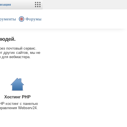
изация
рументы
Форумы
людей.
рез почтовый сервис.
т других сайтов, мы не
 для вебмастера.
Хостинг PHP
HP-хостинг с панелью
правления Webserv24.