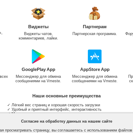
Виджеты
Партнерам
P-
Виджеты чатов,
Партнерская программа.
Фор
комментариев, лайки.
GooglePlay App
AppStore App
всех
Мессенджер для обмена
Мессенджер для обмена
Пр
сообщениями на Vmeste.
сообщениями на Vmeste.
ск
Наши основные преимущества
✓ Лёгкий вес страниц и хорошая скорость загрузки
✓ Удобный и приятный интерфейс, интерактивность
✓ Мы не размещаем надоедливую рекламу
✓ Общение и неограниченные критерии поиска людей
Согласие на обработку данных на нашем сайте
✓ Участие в группах и сообществах
✓ Публикация медиа файлов и обработка фотографий
я просматривать страницу, вы соглашаетесь с использованием файло
✓ Поддержка основных типов и больших файлов