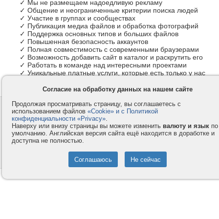
✓ Мы не размещаем надоедливую рекламу
✓ Общение и неограниченные критерии поиска людей
✓ Участие в группах и сообществах
✓ Публикация медиа файлов и обработка фотографий
✓ Поддержка основных типов и больших файлов
✓ Повышенная безопасность аккаунтов
✓ Полная совместимость с современными браузерами
✓ Возможность добавить сайт в каталог и раскрутить его
✓ Работать в команде над интересными проектами
✓ Уникальные платные услуги, которые есть только у нас
Согласие на обработку данных на нашем сайте
Продолжая просматривать страницу, вы соглашаетесь с
Контакты
Privacy и Cookie
использованием файлов
«Cookie» и с Политикой
Компания
Правила и условия
конфиденциальности «Privacy»
.
Наверху или внизу страницы вы можете изменить
валюту и язык
по
Услуги
Помощь
умолчанию. Английская версия сайта ещё находится в доработке и
доступна не полностью.
Как оплатить
Форумы
© 2008-2026
VMESTE.EU
- Все права защищены.