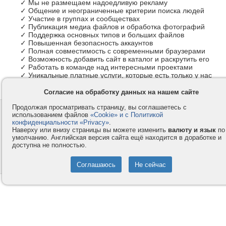
✓ Мы не размещаем надоедливую рекламу
✓ Общение и неограниченные критерии поиска людей
✓ Участие в группах и сообществах
✓ Публикация медиа файлов и обработка фотографий
✓ Поддержка основных типов и больших файлов
✓ Повышенная безопасность аккаунтов
✓ Полная совместимость с современными браузерами
✓ Возможность добавить сайт в каталог и раскрутить его
✓ Работать в команде над интересными проектами
✓ Уникальные платные услуги, которые есть только у нас
Согласие на обработку данных на нашем сайте
Продолжая просматривать страницу, вы соглашаетесь с
Контакты
Privacy и Cookie
использованием файлов
«Cookie» и с Политикой
Компания
Правила и условия
конфиденциальности «Privacy»
.
Наверху или внизу страницы вы можете изменить
валюту и язык
по
Услуги
Помощь
умолчанию. Английская версия сайта ещё находится в доработке и
доступна не полностью.
Как оплатить
Форумы
© 2008-2026
VMESTE.EU
- Все права защищены.