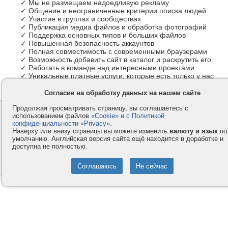
✓ Мы не размещаем надоедливую рекламу
✓ Общение и неограниченные критерии поиска людей
✓ Участие в группах и сообществах
✓ Публикация медиа файлов и обработка фотографий
✓ Поддержка основных типов и больших файлов
✓ Повышенная безопасность аккаунтов
✓ Полная совместимость с современными браузерами
✓ Возможность добавить сайт в каталог и раскрутить его
✓ Работать в команде над интересными проектами
✓ Уникальные платные услуги, которые есть только у нас
Согласие на обработку данных на нашем сайте
Продолжая просматривать страницу, вы соглашаетесь с
Контакты
Privacy и Cookie
использованием файлов
«Cookie» и с Политикой
Компания
Правила и условия
конфиденциальности «Privacy»
.
Наверху или внизу страницы вы можете изменить
валюту и язык
по
Услуги
Помощь
умолчанию. Английская версия сайта ещё находится в доработке и
доступна не полностью.
Как оплатить
Форумы
© 2008-2026
VMESTE.EU
- Все права защищены.