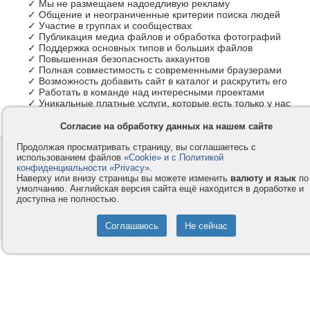
✓ Мы не размещаем надоедливую рекламу
✓ Общение и неограниченные критерии поиска людей
✓ Участие в группах и сообществах
✓ Публикация медиа файлов и обработка фотографий
✓ Поддержка основных типов и больших файлов
✓ Повышенная безопасность аккаунтов
✓ Полная совместимость с современными браузерами
✓ Возможность добавить сайт в каталог и раскрутить его
✓ Работать в команде над интересными проектами
✓ Уникальные платные услуги, которые есть только у нас
Согласие на обработку данных на нашем сайте
Продолжая просматривать страницу, вы соглашаетесь с
Контакты
Privacy и Cookie
использованием файлов
«Cookie» и с Политикой
Компания
Правила и условия
конфиденциальности «Privacy»
.
Наверху или внизу страницы вы можете изменить
валюту и язык
по
Услуги
Помощь
умолчанию. Английская версия сайта ещё находится в доработке и
доступна не полностью.
Как оплатить
Форумы
© 2008-2026
VMESTE.EU
- Все права защищены.