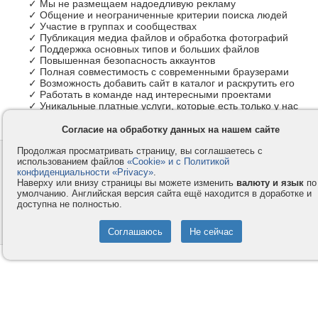
✓ Мы не размещаем надоедливую рекламу
✓ Общение и неограниченные критерии поиска людей
✓ Участие в группах и сообществах
✓ Публикация медиа файлов и обработка фотографий
✓ Поддержка основных типов и больших файлов
✓ Повышенная безопасность аккаунтов
✓ Полная совместимость с современными браузерами
✓ Возможность добавить сайт в каталог и раскрутить его
✓ Работать в команде над интересными проектами
✓ Уникальные платные услуги, которые есть только у нас
Согласие на обработку данных на нашем сайте
Продолжая просматривать страницу, вы соглашаетесь с
Контакты
Privacy и Cookie
использованием файлов
«Cookie» и с Политикой
Компания
Правила и условия
конфиденциальности «Privacy»
.
Наверху или внизу страницы вы можете изменить
валюту и язык
по
Услуги
Помощь
умолчанию. Английская версия сайта ещё находится в доработке и
доступна не полностью.
Как оплатить
Форумы
© 2008-2026
VMESTE.EU
- Все права защищены.