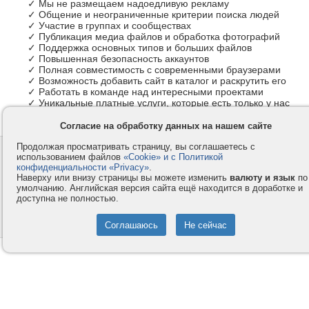
✓ Мы не размещаем надоедливую рекламу
✓ Общение и неограниченные критерии поиска людей
✓ Участие в группах и сообществах
✓ Публикация медиа файлов и обработка фотографий
✓ Поддержка основных типов и больших файлов
✓ Повышенная безопасность аккаунтов
✓ Полная совместимость с современными браузерами
✓ Возможность добавить сайт в каталог и раскрутить его
✓ Работать в команде над интересными проектами
✓ Уникальные платные услуги, которые есть только у нас
Согласие на обработку данных на нашем сайте
Продолжая просматривать страницу, вы соглашаетесь с
Контакты
Privacy и Cookie
использованием файлов
«Cookie» и с Политикой
Компания
Правила и условия
конфиденциальности «Privacy»
.
Наверху или внизу страницы вы можете изменить
валюту и язык
по
Услуги
Помощь
умолчанию. Английская версия сайта ещё находится в доработке и
доступна не полностью.
Как оплатить
Форумы
© 2008-2026
VMESTE.EU
- Все права защищены.