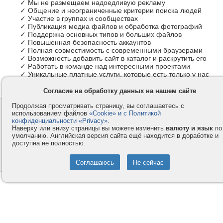
✓ Мы не размещаем надоедливую рекламу
✓ Общение и неограниченные критерии поиска людей
✓ Участие в группах и сообществах
✓ Публикация медиа файлов и обработка фотографий
✓ Поддержка основных типов и больших файлов
✓ Повышенная безопасность аккаунтов
✓ Полная совместимость с современными браузерами
✓ Возможность добавить сайт в каталог и раскрутить его
✓ Работать в команде над интересными проектами
✓ Уникальные платные услуги, которые есть только у нас
Согласие на обработку данных на нашем сайте
Продолжая просматривать страницу, вы соглашаетесь с
Контакты
Privacy и Cookie
использованием файлов
«Cookie» и с Политикой
Компания
Правила и условия
конфиденциальности «Privacy»
.
Наверху или внизу страницы вы можете изменить
валюту и язык
по
Услуги
Помощь
умолчанию. Английская версия сайта ещё находится в доработке и
доступна не полностью.
Как оплатить
Форумы
© 2008-2026
VMESTE.EU
- Все права защищены.