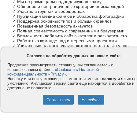
✓ Мы не размещаем надоедливую рекламу
✓ Общение и неограниченные критерии поиска людей
✓ Участие в группах и сообществах
✓ Публикация медиа файлов и обработка фотографий
✓ Поддержка основных типов и больших файлов
✓ Повышенная безопасность аккаунтов
✓ Полная совместимость с современными браузерами
✓ Возможность добавить сайт в каталог и раскрутить его
✓ Работать в команде над интересными проектами
✓ Уникальные платные услуги, которые есть только у нас
Согласие на обработку данных на нашем сайте
Продолжая просматривать страницу, вы соглашаетесь с
Контакты
Privacy и Cookie
использованием файлов
«Cookie» и с Политикой
Компания
Правила и условия
конфиденциальности «Privacy»
.
Наверху или внизу страницы вы можете изменить
валюту и язык
по
Услуги
Помощь
умолчанию. Английская версия сайта ещё находится в доработке и
доступна не полностью.
Как оплатить
Форумы
© 2008-2026
VMESTE.EU
- Все права защищены.