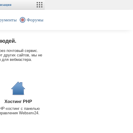
изация
рументы
Форумы
людей.
рез почтовый сервис.
т других сайтов, мы не
 для вебмастера.
Хостинг PHP
HP-хостинг с панелью
правления Webserv24.