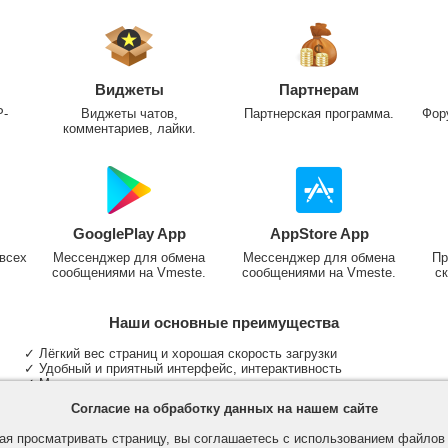
Виджеты
Партнерам
P-
Виджеты чатов,
Партнерская программа.
Фор
комментариев, лайки.
GooglePlay App
AppStore App
всех
Мессенджер для обмена
Мессенджер для обмена
Пр
сообщениями на Vmeste.
сообщениями на Vmeste.
ск
Наши основные преимущества
✓ Лёгкий вес страниц и хорошая скорость загрузки
✓ Удобный и приятный интерфейс, интерактивность
✓ Мы не размещаем надоедливую рекламу
✓ Общение и неограниченные критерии поиска людей
Согласие на обработку данных на нашем сайте
✓ Участие в группах и сообществах
✓ Публикация медиа файлов и обработка фотографий
я просматривать страницу, вы соглашаетесь с использованием файло
✓ Поддержка основных типов и больших файлов