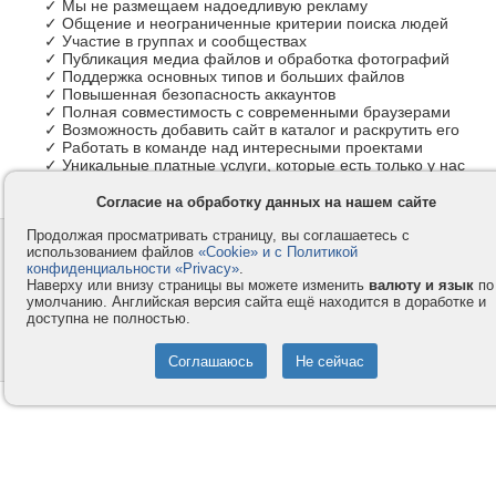
✓ Мы не размещаем надоедливую рекламу
✓ Общение и неограниченные критерии поиска людей
✓ Участие в группах и сообществах
✓ Публикация медиа файлов и обработка фотографий
✓ Поддержка основных типов и больших файлов
✓ Повышенная безопасность аккаунтов
✓ Полная совместимость с современными браузерами
✓ Возможность добавить сайт в каталог и раскрутить его
✓ Работать в команде над интересными проектами
✓ Уникальные платные услуги, которые есть только у нас
Согласие на обработку данных на нашем сайте
Продолжая просматривать страницу, вы соглашаетесь с
Контакты
Privacy и Cookie
использованием файлов
«Cookie» и с Политикой
Компания
Правила и условия
конфиденциальности «Privacy»
.
Наверху или внизу страницы вы можете изменить
валюту и язык
по
Услуги
Помощь
умолчанию. Английская версия сайта ещё находится в доработке и
доступна не полностью.
Как оплатить
Форумы
© 2008-2026
VMESTE.EU
- Все права защищены.